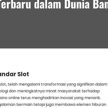
Terbaru dalam Dunia Ba
andar Slot
 slot, telah mengalami transformasi yang signifikan dalam
ologi dan meningkatnya minat masyarakat terhadap
sino online terus menghadirkan inovasi yang menarik.
engalaman bermain tetapi juga membawa elemen hiburan