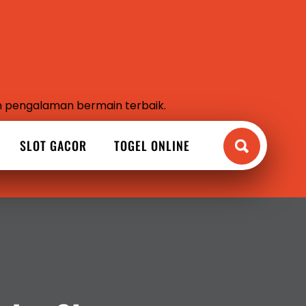
n pengalaman bermain terbaik.
SLOT GACOR
TOGEL ONLINE