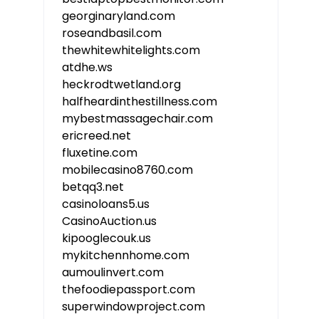
georginaryland.com
roseandbasil.com
thewhitewhitelights.com
atdhe.ws
heckrodtwetland.org
halfheardinthestillness.com
mybestmassagechair.com
ericreed.net
fluxetine.com
mobilecasino8760.com
betqq3.net
casinoloans5.us
CasinoAuction.us
kipooglecouk.us
mykitchennhome.com
aumoulinvert.com
thefoodiepassport.com
superwindowproject.com