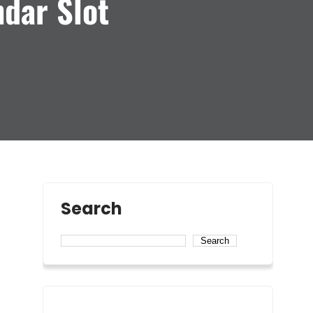
ndar Slot
Search
Search