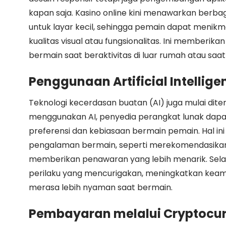
kapan saja. Kasino online kini menawarkan berba
untuk layar kecil, sehingga pemain dapat menik
kualitas visual atau fungsionalitas. Ini memberi
bermain saat beraktivitas di luar rumah atau saa
Penggunaan Artificial Intellig
Teknologi kecerdasan buatan (AI) juga mulai d
menggunakan AI, penyedia perangkat lunak dap
preferensi dan kebiasaan bermain pemain. Hal 
pengalaman bermain, seperti merekomendasikan
memberikan penawaran yang lebih menarik. Selai
perilaku yang mencurigakan, meningkatkan keam
merasa lebih nyaman saat bermain.
Pembayaran melalui Cryptocu