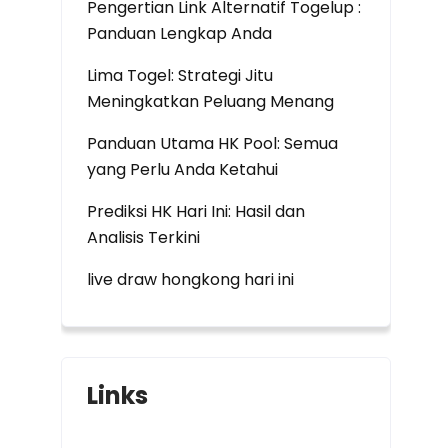
Pengertian Link Alternatif Togelup :
Panduan Lengkap Anda
Lima Togel: Strategi Jitu
Meningkatkan Peluang Menang
Panduan Utama HK Pool: Semua
yang Perlu Anda Ketahui
Prediksi HK Hari Ini: Hasil dan
Analisis Terkini
live draw hongkong hari ini
Links