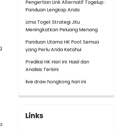
Pengertian Link Alternatif Togelup :
Panduan Lengkap Anda
Lima Togel: Strategi Jitu
Meningkatkan Peluang Menang
Panduan Utama HK Pool: Semua
g
yang Perlu Anda Ketahui
Prediksi HK Hari Ini: Hasil dan
Analisis Terkini
live draw hongkong hari ini
Links
a