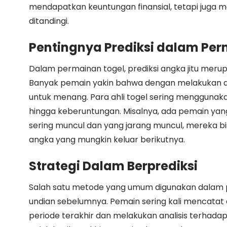
mendapatkan keuntungan finansial, tetapi juga m
ditandingi.
Pentingnya Prediksi dalam Pe
Dalam permainan togel, prediksi angka jitu meru
Banyak pemain yakin bahwa dengan melakukan an
untuk menang. Para ahli togel sering menggunakan 
hingga keberuntungan. Misalnya, ada pemain y
sering muncul dan yang jarang muncul, mereka 
angka yang mungkin keluar berikutnya.
Strategi Dalam Berprediksi
Salah satu metode yang umum digunakan dalam pr
undian sebelumnya. Pemain sering kali mencata
periode terakhir dan melakukan analisis terhadap