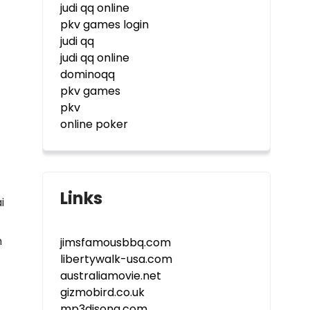
judi qq online
pkv games login
judi qq
judi qq online
dominoqq
pkv games
pkv
online poker
Links
i
m
jimsfamousbbq.com
libertywalk-usa.com
australiamovie.net
gizmobird.co.uk
mp3djsong.com