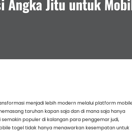
i Angka Jitu untuk Mobi
rtransformasi menjadi lebih modern melalui platform mobile
emasang taruhan kapan saja dan di mana saja hanya
emakin populer di kalangan para penggemar judi,
 mobile togel tidak hanya menawarkan kesempatan untuk