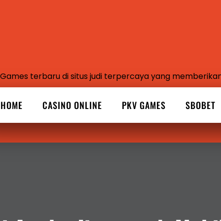
Games terbaru di situs judi terpercaya yang memberika
HOME
CASINO ONLINE
PKV GAMES
SBOBET