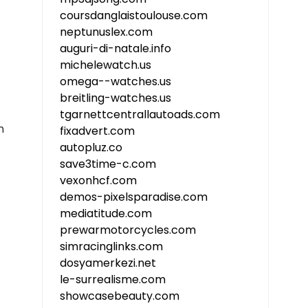
coursdanglaistoulouse.com
neptunuslex.com
auguri-di-natale.info
michelewatch.us
omega--watches.us
breitling-watches.us
tgarnettcentrallautoads.com
n
fixadvert.com
autopluz.co
save3time-c.com
vexonhcf.com
demos-pixelsparadise.com
mediatitude.com
prewarmotorcycles.com
simracinglinks.com
dosyamerkezi.net
le-surrealisme.com
showcasebeauty.com