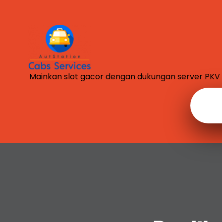
Skip
to
content
Mainkan slot gacor dengan dukungan server PKV 