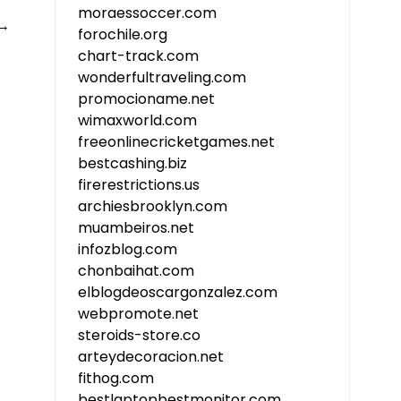
moraessoccer.com
→
forochile.org
chart-track.com
wonderfultraveling.com
promocioname.net
wimaxworld.com
freeonlinecricketgames.net
bestcashing.biz
firerestrictions.us
archiesbrooklyn.com
muambeiros.net
infozblog.com
chonbaihat.com
elblogdeoscargonzalez.com
webpromote.net
steroids-store.co
arteydecoracion.net
fithog.com
bestlaptopbestmonitor.com