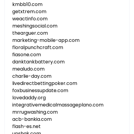
kmbb10.com
getxtrem.com
weactinfo.com
meshingsocial.com
thearguer.com
marketing-mobile-app.com
floralpunchcraft.com
fiasone.com
danktankbattery.com
mealudo.com
charlie-day.com
livedirectbettingpoker.com
foxbusinessupdate.com
lovedaddy.org
integrativemedicalmassageplano.com
mrrugwashing.com
acb-bankia.com
flash-es.net
upshak.com