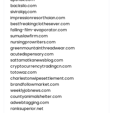
backsilo.com
siviralqq.com
impressionresorthoian.com
bestfreakingclothesever.com
falling-film-evaporator.com
sumuslawfirm.com
nursingprowriters.com
greenmountainthreadwear.com
acutedispensary.com
sattamatkanewsblog.com
cryptocurrencytradingcn.com
totowaz.com
charlestonwipesettlement.com
brandfollowmarket.com
weeklyjobnews.com
countyanimalshelter.com
adwebtagging.com
ranksuperior.net