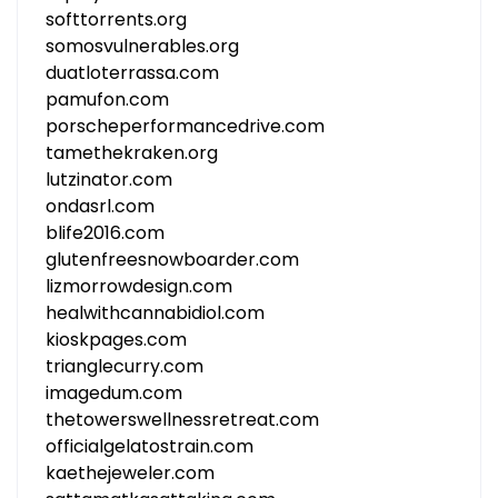
softtorrents.org
somosvulnerables.org
duatloterrassa.com
pamufon.com
porscheperformancedrive.com
tamethekraken.org
lutzinator.com
ondasrl.com
blife2016.com
glutenfreesnowboarder.com
lizmorrowdesign.com
healwithcannabidiol.com
kioskpages.com
trianglecurry.com
imagedum.com
thetowerswellnessretreat.com
officialgelatostrain.com
kaethejeweler.com