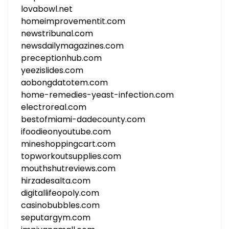
lovabowl.net
homeimprovementit.com
newstribunal.com
newsdailymagazines.com
preceptionhub.com
yeezislides.com
aobongdatotem.com
home-remedies-yeast-infection.com
electroreal.com
bestofmiami-dadecounty.com
ifoodieonyoutube.com
mineshoppingcart.com
topworkoutsupplies.com
mouthshutreviews.com
hirzadesalta.com
digitallifeopoly.com
casinobubbles.com
seputargym.com