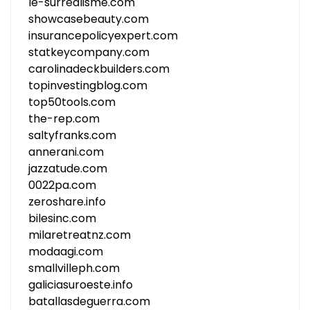
le-surrealisme.com
showcasebeauty.com
insurancepolicyexpert.com
statkeycompany.com
carolinadeckbuilders.com
topinvestingblog.com
top50tools.com
the-rep.com
saltyfranks.com
annerani.com
jazzatude.com
0022pa.com
zeroshare.info
bilesinc.com
milaretreatnz.com
modaagi.com
smallvilleph.com
galiciasuroeste.info
batallasdeguerra.com