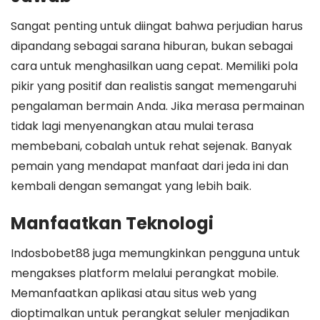
Sangat penting untuk diingat bahwa perjudian harus
dipandang sebagai sarana hiburan, bukan sebagai
cara untuk menghasilkan uang cepat. Memiliki pola
pikir yang positif dan realistis sangat memengaruhi
pengalaman bermain Anda. Jika merasa permainan
tidak lagi menyenangkan atau mulai terasa
membebani, cobalah untuk rehat sejenak. Banyak
pemain yang mendapat manfaat dari jeda ini dan
kembali dengan semangat yang lebih baik.
Manfaatkan Teknologi
Indosbobet88 juga memungkinkan pengguna untuk
mengakses platform melalui perangkat mobile.
Memanfaatkan aplikasi atau situs web yang
dioptimalkan untuk perangkat seluler menjadikan