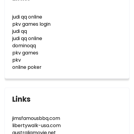
judi qq online
pkv games login
judi qq
judi qq online
dominoqq
pkv games
pkv
online poker
Links
jimsfamousbbq.com
libertywalk-usa.com
australiamovie.net