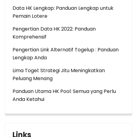
Data HK Lengkap: Panduan Lengkap untuk
Pemain Lotere
Pengertian Data HK 2022: Panduan
Komprehensif
Pengertian Link Alternatif Togelup : Panduan
Lengkap Anda
Lima Togel: Strategi Jitu Meningkatkan
Peluang Menang
Panduan Utama HK Pool: Semua yang Perlu
Anda Ketahui
Links