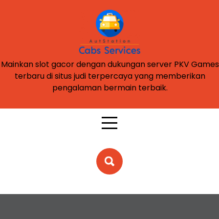
Skip
to
content
Mainkan slot gacor dengan dukungan server PKV Games
terbaru di situs judi terpercaya yang memberikan
pengalaman bermain terbaik.