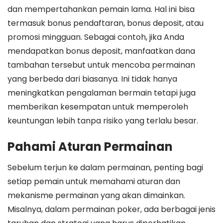
dan mempertahankan pemain lama. Hal ini bisa
termasuk bonus pendaftaran, bonus deposit, atau
promosi mingguan. Sebagai contoh, jika Anda
mendapatkan bonus deposit, manfaatkan dana
tambahan tersebut untuk mencoba permainan
yang berbeda dari biasanya. Ini tidak hanya
meningkatkan pengalaman bermain tetapi juga
memberikan kesempatan untuk memperoleh
keuntungan lebih tanpa risiko yang terlalu besar.
Pahami Aturan Permainan
Sebelum terjun ke dalam permainan, penting bagi
setiap pemain untuk memahami aturan dan
mekanisme permainan yang akan dimainkan.
Misalnya, dalam permainan poker, ada berbagai jenis