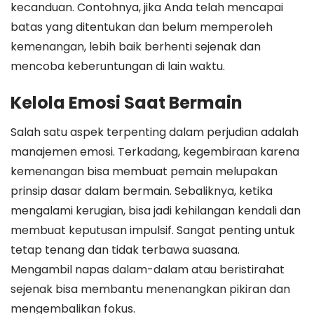
kecanduan. Contohnya, jika Anda telah mencapai
batas yang ditentukan dan belum memperoleh
kemenangan, lebih baik berhenti sejenak dan
mencoba keberuntungan di lain waktu.
Kelola Emosi Saat Bermain
Salah satu aspek terpenting dalam perjudian adalah
manajemen emosi. Terkadang, kegembiraan karena
kemenangan bisa membuat pemain melupakan
prinsip dasar dalam bermain. Sebaliknya, ketika
mengalami kerugian, bisa jadi kehilangan kendali dan
membuat keputusan impulsif. Sangat penting untuk
tetap tenang dan tidak terbawa suasana.
Mengambil napas dalam-dalam atau beristirahat
sejenak bisa membantu menenangkan pikiran dan
mengembalikan fokus.