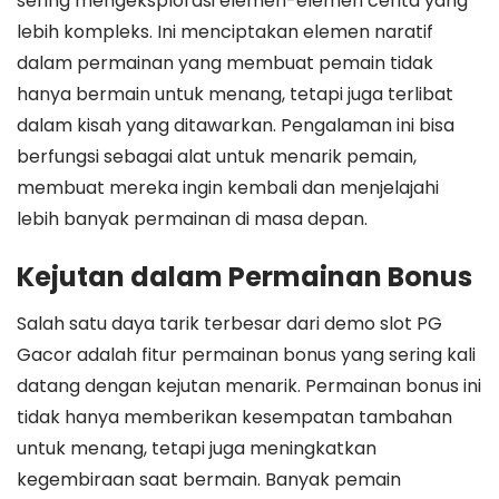
sering mengeksplorasi elemen-elemen cerita yang
lebih kompleks. Ini menciptakan elemen naratif
dalam permainan yang membuat pemain tidak
hanya bermain untuk menang, tetapi juga terlibat
dalam kisah yang ditawarkan. Pengalaman ini bisa
berfungsi sebagai alat untuk menarik pemain,
membuat mereka ingin kembali dan menjelajahi
lebih banyak permainan di masa depan.
Kejutan dalam Permainan Bonus
Salah satu daya tarik terbesar dari demo slot PG
Gacor adalah fitur permainan bonus yang sering kali
datang dengan kejutan menarik. Permainan bonus ini
tidak hanya memberikan kesempatan tambahan
untuk menang, tetapi juga meningkatkan
kegembiraan saat bermain. Banyak pemain