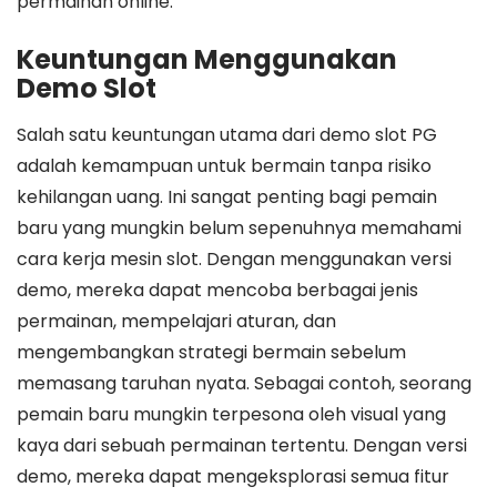
permainan online.
Keuntungan Menggunakan
Demo Slot
Salah satu keuntungan utama dari demo slot PG
adalah kemampuan untuk bermain tanpa risiko
kehilangan uang. Ini sangat penting bagi pemain
baru yang mungkin belum sepenuhnya memahami
cara kerja mesin slot. Dengan menggunakan versi
demo, mereka dapat mencoba berbagai jenis
permainan, mempelajari aturan, dan
mengembangkan strategi bermain sebelum
memasang taruhan nyata. Sebagai contoh, seorang
pemain baru mungkin terpesona oleh visual yang
kaya dari sebuah permainan tertentu. Dengan versi
demo, mereka dapat mengeksplorasi semua fitur