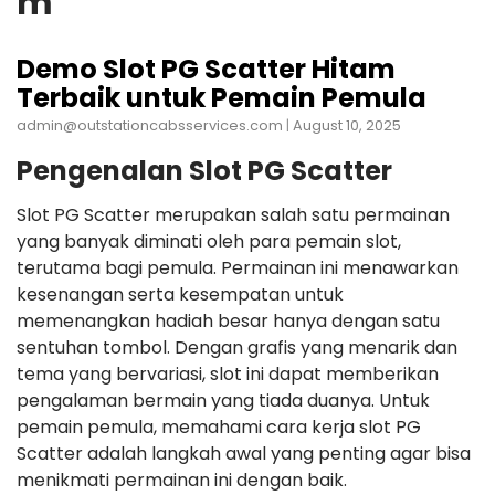
m
Demo Slot PG Scatter Hitam
Terbaik untuk Pemain Pemula
admin@outstationcabsservices.com
|
August 10, 2025
Pengenalan Slot PG Scatter
Slot PG Scatter merupakan salah satu permainan
yang banyak diminati oleh para pemain slot,
terutama bagi pemula. Permainan ini menawarkan
kesenangan serta kesempatan untuk
memenangkan hadiah besar hanya dengan satu
sentuhan tombol. Dengan grafis yang menarik dan
tema yang bervariasi, slot ini dapat memberikan
pengalaman bermain yang tiada duanya. Untuk
pemain pemula, memahami cara kerja slot PG
Scatter adalah langkah awal yang penting agar bisa
menikmati permainan ini dengan baik.