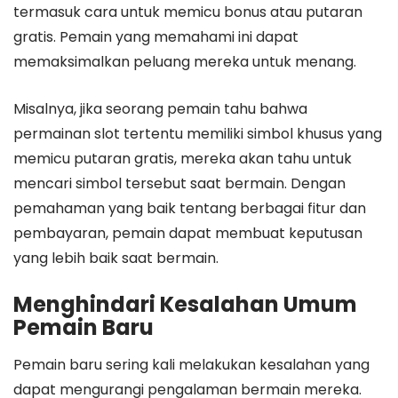
termasuk cara untuk memicu bonus atau putaran
gratis. Pemain yang memahami ini dapat
memaksimalkan peluang mereka untuk menang.
Misalnya, jika seorang pemain tahu bahwa
permainan slot tertentu memiliki simbol khusus yang
memicu putaran gratis, mereka akan tahu untuk
mencari simbol tersebut saat bermain. Dengan
pemahaman yang baik tentang berbagai fitur dan
pembayaran, pemain dapat membuat keputusan
yang lebih baik saat bermain.
Menghindari Kesalahan Umum
Pemain Baru
Pemain baru sering kali melakukan kesalahan yang
dapat mengurangi pengalaman bermain mereka.