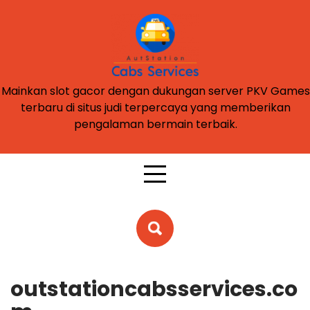
Skip
to
content
Mainkan slot gacor dengan dukungan server PKV Games
terbaru di situs judi terpercaya yang memberikan
pengalaman bermain terbaik.
outstationcabsservices.co