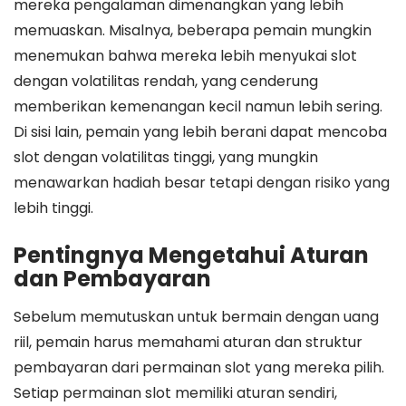
mereka pengalaman dimenangkan yang lebih
memuaskan. Misalnya, beberapa pemain mungkin
menemukan bahwa mereka lebih menyukai slot
dengan volatilitas rendah, yang cenderung
memberikan kemenangan kecil namun lebih sering.
Di sisi lain, pemain yang lebih berani dapat mencoba
slot dengan volatilitas tinggi, yang mungkin
menawarkan hadiah besar tetapi dengan risiko yang
lebih tinggi.
Pentingnya Mengetahui Aturan
dan Pembayaran
Sebelum memutuskan untuk bermain dengan uang
riil, pemain harus memahami aturan dan struktur
pembayaran dari permainan slot yang mereka pilih.
Setiap permainan slot memiliki aturan sendiri,