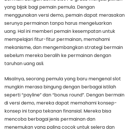
yang bijak bagi pemain pemula. Dengan
menggunakan versi demo, pemain dapat merasakan
serunya permainan tanpa harus mengeluarkan
uang. Hal ini memberi pemain kesempatan untuk
mempelajari fitur-fitur permainan, memahami
mekanisme, dan mengembangkan strategi bermain
sebelum mereka beralih ke permainan dengan
taruhan uang asli.
Misalnya, seorang pemula yang baru mengenal slot
mungkin merasa bingung dengan berbagai istilah
seperti “payline” dan “bonus round”. Dengan bermain
di versi demo, mereka dapat memahami konsep-
konsep ini tanpa tekanan finansial. Mereka bisa
mencoba berbagai jenis permainan dan
menemukan yang paling cocok untuk selera dan