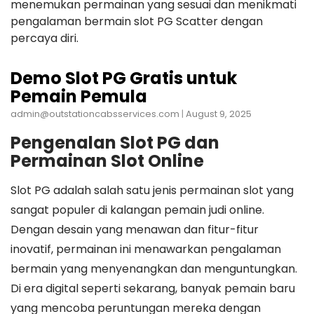
menemukan permainan yang sesuai dan menikmati
pengalaman bermain slot PG Scatter dengan
percaya diri.
Demo Slot PG Gratis untuk
Pemain Pemula
admin@outstationcabsservices.com
|
August 9, 2025
Pengenalan Slot PG dan
Permainan Slot Online
Slot PG adalah salah satu jenis permainan slot yang
sangat populer di kalangan pemain judi online.
Dengan desain yang menawan dan fitur-fitur
inovatif, permainan ini menawarkan pengalaman
bermain yang menyenangkan dan menguntungkan.
Di era digital seperti sekarang, banyak pemain baru
yang mencoba peruntungan mereka dengan