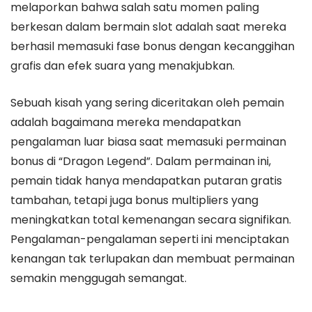
melaporkan bahwa salah satu momen paling
berkesan dalam bermain slot adalah saat mereka
berhasil memasuki fase bonus dengan kecanggihan
grafis dan efek suara yang menakjubkan.
Sebuah kisah yang sering diceritakan oleh pemain
adalah bagaimana mereka mendapatkan
pengalaman luar biasa saat memasuki permainan
bonus di “Dragon Legend”. Dalam permainan ini,
pemain tidak hanya mendapatkan putaran gratis
tambahan, tetapi juga bonus multipliers yang
meningkatkan total kemenangan secara signifikan.
Pengalaman-pengalaman seperti ini menciptakan
kenangan tak terlupakan dan membuat permainan
semakin menggugah semangat.